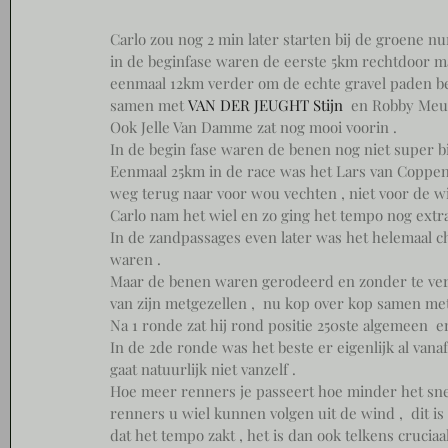
Carlo zou nog 2 min later starten bij de groene n
in de beginfase waren de eerste 5km rechtdoor ma
eenmaal 12km verder om de echte gravel paden beg
samen met
VAN DER JEUGHT Stijn 
en Robby Meul
Ook Jelle Van Damme zat nog mooi voorin . 
In de begin fase waren de benen nog niet super b
Eenmaal 25km in de race was het Lars van Coppeno
weg terug naar voor wou vechten , niet voor de win
Carlo nam het wiel en zo ging het tempo nog extr
In de zandpassages even later was het helemaal c
waren .
Maar de benen waren gerodeerd en zonder te vers
van zijn metgezellen ,  nu kop over kop samen me
Na 1 ronde zat hij rond positie 250ste algemeen  
In de 2de ronde was het beste er eigenlijk al van
gaat natuurlijk niet vanzelf . 
Hoe meer renners je passeert hoe minder het snel
renners u wiel kunnen volgen uit de wind ,  dit is
dat het tempo zakt , het is dan ook telkens crucia