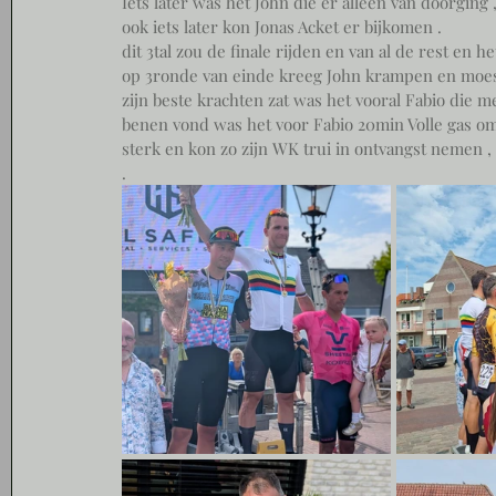
Iets later was het John die er alleen van doorging 
ook iets later kon Jonas Acket er bijkomen . 
dit 3tal zou de finale rijden en van al de rest en
op 3ronde van einde kreeg John krampen en moest 
zijn beste krachten zat was het vooral Fabio die 
benen vond was het voor Fabio 20min Volle gas om 
sterk en kon zo zijn WK trui in ontvangst nemen , 
. 